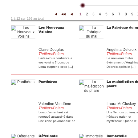
1
2
3
4
5
6
7
8
9
|<
<<
<
1 à 12 sur 166 au total
Les Nouveaux
La Fabrique du m
Voisins
Claire Douglas
Angélina Delcroix
Thrillers/Polars
Thrillers/Polars
Faites-vous confiance à
Le nouveau thriller
vos voisins ? Lorsque
événement d’Angélin
Lena surprend cette [...]
Delcroix après le [...]
Panthères
La malédiction d
phare
Valentine Vendôme
Laura McCluskey
Thrillers/Polars
Thrillers/Polars
Lorsqu’un enfant est
Une île hors du temps
retrouvé assassiné dans
héritage païen et
une zone pavillonnaire de
mystérieux. Quand le [
[...]
Déferlante
Immortelle