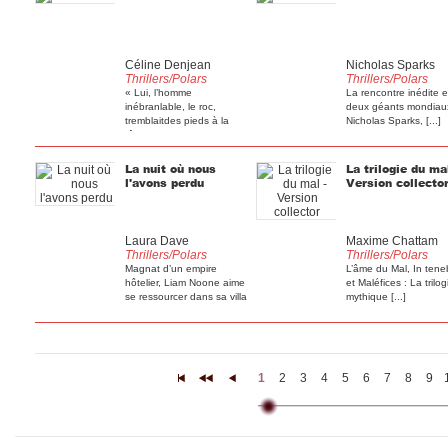
Céline Denjean
Nicholas Sparks
Thrillers/Polars
Thrillers/Polars
« Lui, l’homme
La rencontre inédite e
inébranlable, le roc,
deux géants mondiaux
tremblaitdes pieds à la
Nicholas Sparks, [...]
tête, [...]
La nuit où nous
La trilogie du mal
l'avons perdu
Version collecto
Laura Dave
Maxime Chattam
Thrillers/Polars
Thrillers/Polars
Magnat d’un empire
L’âme du Mal, In tene
hôtelier, Liam Noone aime
et Maléfices : La trilog
se ressourcer dans sa villa
mythique [...]
[...]
1
2
3
4
5
6
7
8
9
|<
<<
<