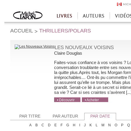
MICH
LIVRES
AUTEURS
VIDÉO
Accueil
ACCUEIL
THRILLERS/POLARS
>
LES NOUVEAUX VOISINS
Claire Douglas
Faites-vous confiance à vos voisins ? L
conversation troublante entre ses nouveau
la quitte plus.Après tout, les Morgan for
irréprochables… Ont-ils pu commettre l’i
lui assurent qu’elle se trompe. Mais plu
grandit. Serait-ce lié à un secret si intim
sa vie ? Car si ses craintes s’avèrent [...
• Découvrir
• Acheter
• Acheter
• Acheter
• Acheter
PAR TITRE
PAR AUTEUR
PAR DATE
A
B
C
D
E
F
G
H
I
J
K
L
M
N
O
P
Q