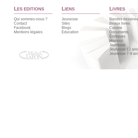
L
L
L
ES EDITIONS
IENS
IVRES
Qui sommes-nous ?
Jeunesse
Bandes dessiné
Contact
Sites
Beaux livres
Facebook
Blogs
Cuisine
Mentions légales
Education
Documents
Érotiques
Humour
Jeunesse
Jeunesse 12 ans 
Jeunesse 7-9 an