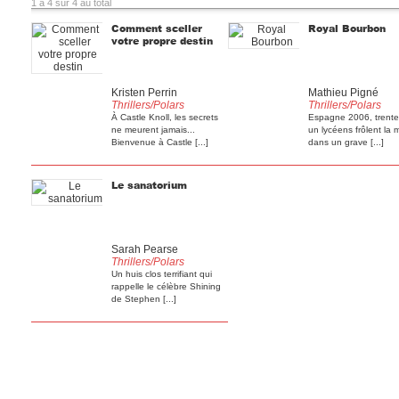
1 à 4 sur 4 au total
Comment sceller
Royal Bourbon
votre propre destin
Kristen Perrin
Mathieu Pigné
Thrillers/Polars
Thrillers/Polars
À Castle Knoll, les secrets
Espagne 2006, trente
ne meurent jamais...
un lycéens frôlent la 
Bienvenue à Castle [...]
dans un grave [...]
Le sanatorium
Sarah Pearse
Thrillers/Polars
Un huis clos terrifiant qui
rappelle le célèbre Shining
de Stephen [...]