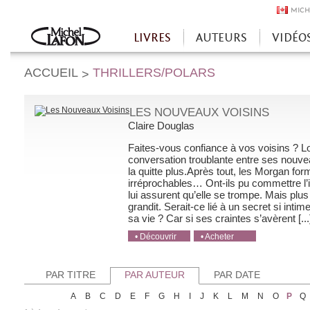
MICH
LIVRES
AUTEURS
VIDÉO
Accueil
ACCUEIL
THRILLERS/POLARS
>
LES NOUVEAUX VOISINS
Claire Douglas
Faites-vous confiance à vos voisins ? L
conversation troublante entre ses nouveau
la quitte plus.Après tout, les Morgan for
irréprochables… Ont-ils pu commettre l’i
lui assurent qu’elle se trompe. Mais plu
grandit. Serait-ce lié à un secret si intim
sa vie ? Car si ses craintes s’avèrent [...
• Découvrir
• Acheter
• Acheter
• Acheter
• Acheter
PAR TITRE
PAR AUTEUR
PAR DATE
A
B
C
D
E
F
G
H
I
J
K
L
M
N
O
P
Q