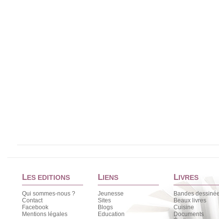
L
L
L
ES EDITIONS
IENS
IVRES
Qui sommes-nous ?
Jeunesse
Bandes dessiné
Contact
Sites
Beaux livres
Facebook
Blogs
Cuisine
Mentions légales
Education
Documents