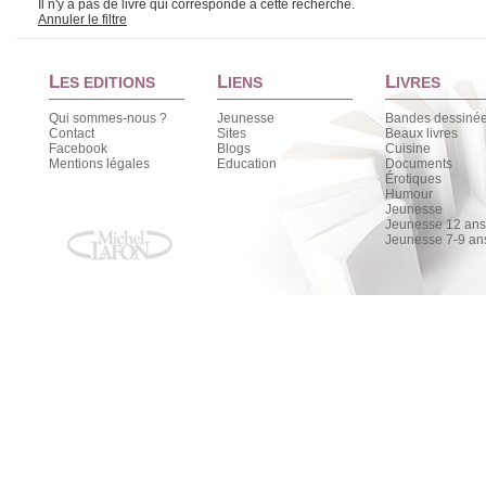
Il n'y a pas de livre qui corresponde à cette recherche.
Annuler le filtre
L
L
L
ES EDITIONS
IENS
IVRES
Qui sommes-nous ?
Jeunesse
Bandes dessiné
Contact
Sites
Beaux livres
Facebook
Blogs
Cuisine
Mentions légales
Education
Documents
Érotiques
Humour
Jeunesse
Jeunesse 12 ans 
Jeunesse 7-9 an