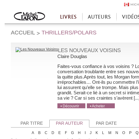
MICH
LIVRES
AUTEURS
VIDÉO
Accueil
ACCUEIL
THRILLERS/POLARS
>
LES NOUVEAUX VOISINS
Claire Douglas
Faites-vous confiance à vos voisins ? L
conversation troublante entre ses nouveau
la quitte plus.Après tout, les Morgan for
irréprochables… Ont-ils pu commettre l’i
lui assurent qu’elle se trompe. Mais plu
grandit. Serait-ce lié à un secret si intim
sa vie ? Car si ses craintes s’avèrent [...
• Découvrir
• Acheter
• Acheter
• Acheter
• Acheter
PAR TITRE
PAR AUTEUR
PAR DATE
A
B
C
D
E
F
G
H
I
J
K
L
M
N
O
P
Q