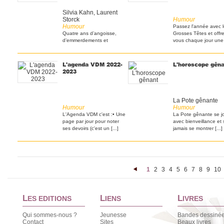
Silvia Kahn, Laurent
Storck
Humour
Humour
Passez l'­année avec 
Quatre ans d’angoisse,
Grosses Têtes et offre
d’emmerdements et
vous chaque jour une [
d’engueulades :si les
parents [...]
L'agenda VDM 2022-
L'horoscope gên
2023
La Pote gênante
Humour
Humour
L'Agenda VDM c'est :• Une
La Pote gênante se j
page par jour pour noter
avec bienveillance et
ses devoirs (c'est un [...]
jamais se montrer [...]
1
2
3
4
5
6
7
8
9
10
<
L
L
L
ES EDITIONS
IENS
IVRES
Qui sommes-nous ?
Jeunesse
Bandes dessiné
Contact
Sites
Beaux livres