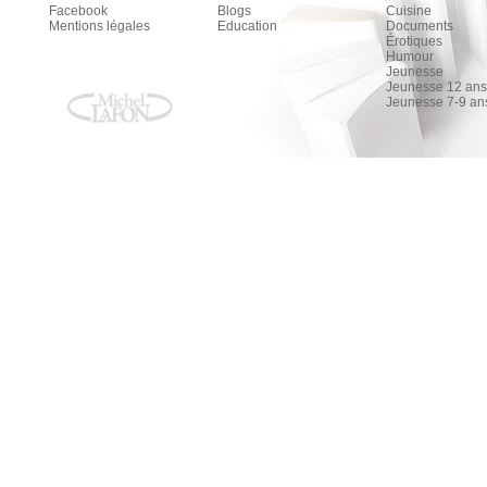
Facebook
Blogs
Cuisine
Mentions légales
Education
Documents
Érotiques
Humour
Jeunesse
Jeunesse 12 ans 
Jeunesse 7-9 an