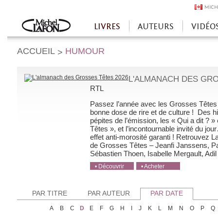
MICH
LIVRES
AUTEURS
VIDÉO
Accueil
ACCUEIL
HUMOUR
>
L'ALMANACH DES GRO
RTL
Passez l’année avec les Grosses Têtes 
bonne dose de rire et de culture ! Des his
pépites de l’émission, les « Qui a dit ? 
Têtes », et l’incontournable invité du jo
effet anti-morosité garanti ! Retrouvez 
de Grosses Têtes – Jeanfi Janssens, Pau
Sébastien Thoen, Isabelle Mergault, Adil [
• Découvrir
• Acheter
• Acheter
• Acheter
• Acheter
PAR TITRE
PAR AUTEUR
PAR DATE
A
B
C
D
E
F
G
H
I
J
K
L
M
N
O
P
Q