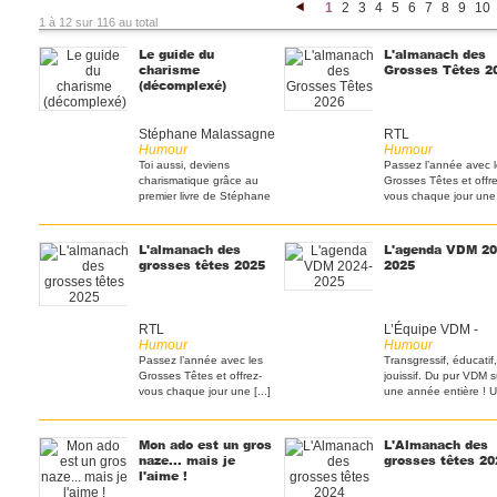
1
2
3
4
5
6
7
8
9
10
<
1 à 12 sur 116 au total
Le guide du
L'almanach des
charisme
Grosses Têtes 2
(décomplexé)
Stéphane Malassagne
RTL
Humour
Humour
Toi aussi, deviens
Passez l’année avec 
charismatique grâce au
Grosses Têtes et offre
premier livre de Stéphane
vous chaque jour une [
[...]
L'almanach des
L'agenda VDM 20
grosses têtes 2025
2025
RTL
L’Équipe VDM -
Humour
Humour
Passez l’année avec les
Transgressif, éducatif,
Grosses Têtes et offrez-
jouissif. Du pur VDM s
vous chaque jour une [...]
une année entière ! 
[...]
Mon ado est un gros
L'Almanach des
naze... mais je
grosses têtes 20
l'aime !