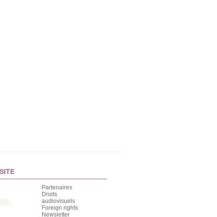
étancher votre
prend du recul, il analyse,
inextinguible soif de [...]
et [...]
L'almanach des
Burger quiz - Le
Grosses Têtes 2020
cahier de jeux
Envie de rire en 2020 ?
Tout l'univers Burger Quiz !
Passez l'année avec les
De 3 à 178 ans ( au-delà,
Grosses Têtes et [...]
contactez le [...]
SITE
Partenaires
Droits
audiovisuels
Foreign rights
Newsletter