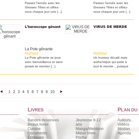
Passez l'­année avec les
Passez l’­année avec les
Grosses Têtes et offrez-
Grosses Têtes et offrez-
vous chaque jour une [...]
vous chaque jour une [...]
L'horoscope gênant
VIRUS DE MERDE
La Pote gênante
Humour
Humour
La Pote gênante se joue
Un humour décalé mais
avec bienveillance et sans
authentique qui parle à
jamais se montrer [...]
tout le monde... puisque
[...]
1
2
3
4
5
6
7
8
9
10
<
>
L
P
IVRES
LAN DU 
Bandes dessinées
Jeunesse 9-12
Auteurs
Beaux livres
ans
Vidéos
Cuisine
Manga/Webtoon
Médias
Documents
Mieux Vivre
Agenda
Érotiques
Poche