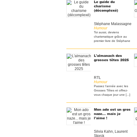
Le guide du
charisme
(décomplexé)
Stéphane Malassagne
Humour
Toi aussi, deviens
charismatique grâce au
premier livre de Stéphane
[...]
L'almanach des
grosses têtes 2025
RTL
Humour
Passez l’année avec les
Grosses Têtes et offrez-
vous chaque jour une [...]
Mon ado est un gros
naze... mais je
l'aime !
Silvia Kahn, Laurent
Storck