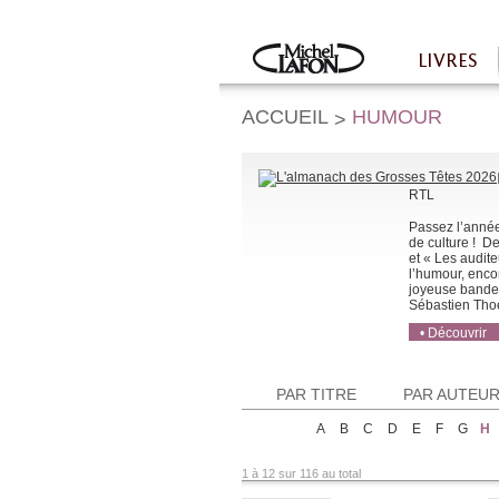
Twitter
Facebook
LIVRES
Accueil
ACCUEIL
HUMOUR
>
RTL
Passez l’année
de culture ! De
et « Les audite
l’humour, encor
joyeuse bande 
Sébastien Thoen
• Découvrir
• Acheter
• Acheter
PAR TITRE
PAR AUTEU
A
B
C
D
E
F
G
H
1 à 12 sur 116 au total