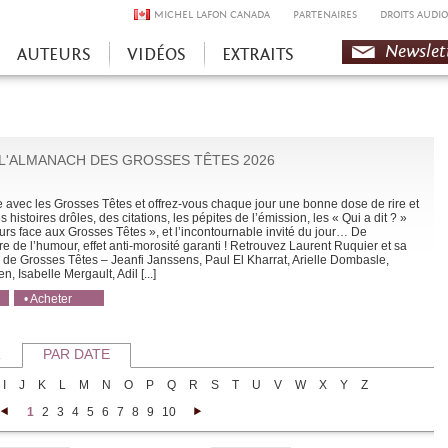
MICHEL LAFON CANADA
PARTENAIRES
DROITS AUDIO
Newslet
AUTEURS
VIDÉOS
EXTRAITS
L'ALMANACH DES GROSSES TÊTES 2026
 avec les Grosses Têtes et offrez-vous chaque jour une bonne dose de rire et
s histoires drôles, des citations, les pépites de l’émission, les « Qui a dit ? »
urs face aux Grosses Têtes », et l’incontournable invité du jour… De
e de l’humour, effet anti-morosité garanti ! Retrouvez Laurent Ruquier et sa
de Grosses Têtes – Jeanfi Janssens, Paul El Kharrat, Arielle Dombasle,
, Isabelle Mergault, Adil [...]
• Acheter
• Acheter
R
PAR DATE
I
J
K
L
M
N
O
P
Q
R
S
T
U
V
W
X
Y
Z
1
2
3
4
5
6
7
8
9
10
<
>