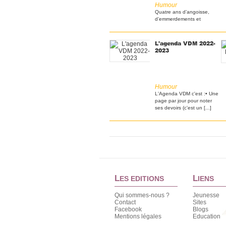
Humour
Quatre ans d’angoisse,
d’emmerdements et
d’engueulades :si les
parents [...]
L'agenda VDM 2022-
2023
Humour
L'Agenda VDM c'est :• Une
page par jour pour noter
ses devoirs (c'est un [...]
L
L
ES EDITIONS
IENS
Qui sommes-nous ?
Jeunesse
Contact
Sites
Facebook
Blogs
Mentions légales
Education