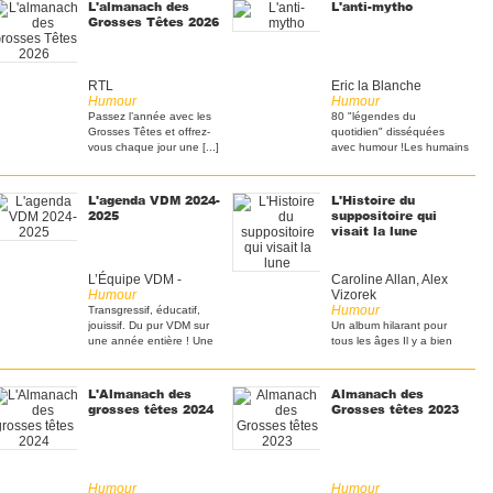
L'almanach des
L'anti-mytho
Grosses Têtes 2026
RTL
Eric la Blanche
Humour
Humour
Passez l’année avec les
80 "légendes du
Grosses Têtes et offrez-
quotidien" disséquées
vous chaque jour une [...]
avec humour ! ​Les humains
[...]
L'agenda VDM 2024-
L'Histoire du
2025
suppositoire qui
visait la lune
L’Équipe VDM -
Caroline Allan, Alex
Humour
Vizorek
Humour
Transgressif, éducatif,
jouissif. Du pur VDM sur
Un album hilarant pour
une année entière ! Une
tous les âges Il y a bien
[...]
longtemps, dans une [...]
L'Almanach des
Almanach des
grosses têtes 2024
Grosses têtes 2023
Humour
Humour