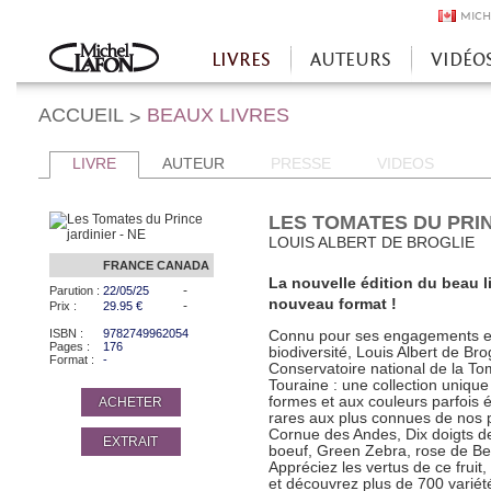
MICH
LIVRES
AUTEURS
VIDÉO
Accueil
ACCUEIL
BEAUX LIVRES
>
LIVRE
AUTEUR
PRESSE
VIDEOS
LES TOMATES DU PRIN
LOUIS ALBERT DE BROGLIE
FRANCE
CANADA
La nouvelle édition du beau l
-
Parution :
22/05/25
nouveau format !
-
Prix :
29.95 €
ISBN :
9782749962054
Connu pour ses engagements en 
Pages :
176
biodiversité, Louis Albert de Brog
Format :
-
Conservatoire national de la To
Touraine : une collection uniqu
formes et aux couleurs parfois 
ACHETER
rares aux plus connues de nos 
Cornue des Andes, Dix doigts de
EXTRAIT
boeuf, Green Zebra, rose de Be
Appréciez les vertus de ce fruit,
et découvrez plus de 700 variét