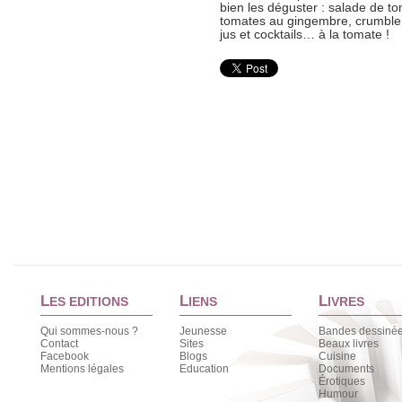
bien les déguster : salade de 
tomates au gingembre, crumble 
jus et cocktails… à la tomate !
L
L
L
ES EDITIONS
IENS
IVRES
Qui sommes-nous ?
Jeunesse
Bandes dessiné
Contact
Sites
Beaux livres
Facebook
Blogs
Cuisine
Mentions légales
Education
Documents
Érotiques
Humour