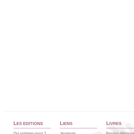
L
L
L
ES EDITIONS
IENS
IVRES
Qui sommes-nous ?
Jeunesse
Bandes dessiné