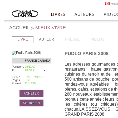
MICH
LIVRES
AUTEURS
VIDÉO
Accueil
ACCUEIL
MIEUX VIVRE
>
LIVRE
AUTEUR
PRESSE
VIDEOS
PUDLO PARIS 2008
FRANCE
CANADA
Les adresses gourmandes d
-
Parution :
05/11/07
restaurants : haute gastron
-
Prix :
18.00 €
cuisines du terroir et de l’é
ISBN :
978-2-7499-0751
500 artisans de bouche, pou
Pages :
512
Format :
110x190
rendez-vous agréables : b
bières, cafés, et salons de t
ACHETER
260 nouveaux établissement
promus cette année : leurs jo
Site Internet
les critères (ou critique
chacun.LAISSEZ-VOUS
GRAND PARIS 2008 !