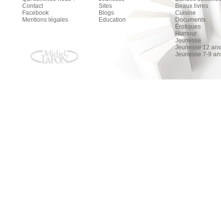
Contact
Sites
Beaux livres
Facebook
Blogs
Cuisine
Mentions légales
Education
Documents
Érotiques
Humour
Jeunesse
Jeunesse 12 ans 
Jeunesse 7-9 an