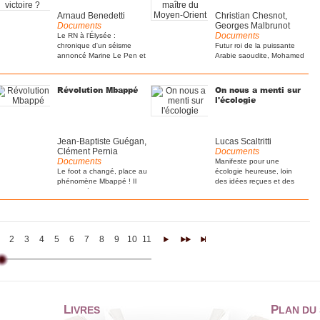
Arnaud Benedetti
Christian Chesnot,
Documents
Georges Malbrunot
Documents
Le RN à l'Élysée :
chronique d'un séisme
Futur roi de la puissante
annoncé Marine Le Pen et
Arabie saoudite, Mohamed
[...]
ben Salmane (MBS) [...]
Révolution Mbappé
On nous a menti sur
l'écologie
Jean-Baptiste Guégan,
Lucas Scaltritti
Clément Pernia
Documents
Documents
Manifeste pour une
Le foot a changé, place au
écologie heureuse, loin
phénomène Mbappé ! Il
des idées reçues et des
est un idéal, une [...]
[...]
2
3
4
5
6
7
8
9
10
11
12
13
14
15
16
17
18
19
20
21
22
>
>>
>|
L
P
IVRES
LAN DU 