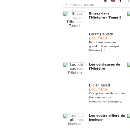
1
|<
<<
<
1 à 12 sur 266 au total
Entrez dans
l'Histoire - Tome 4
Lorànt Deutsch
Documents
Ils ont osé vivre plus
grand… ils ont marqué
l’Histoire [...]
Les cold-cases de
l'Histoire
Didier Raoult
Documents
Omniprésentes dans notre
littérature et nos
événements historiques,
[...]
Les quatre piliers du
bonheur