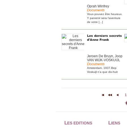
Oprah Winfrey
Documents
Vous pouvez être heureux.
Y parvenir sera l'aventure
de votre [...]
Les derniers secrets
d'Anne Frank
Jeroen De Bruyn, Joop
VAN WIJK-VOSKUIJL
Documents
Amsterdam, 1937.Bep
Voskuijl n’a que dix-huit
ans lorsqu’elle est
engagée [...]
1
|<
<<
<
L
L
ES EDITIONS
IENS