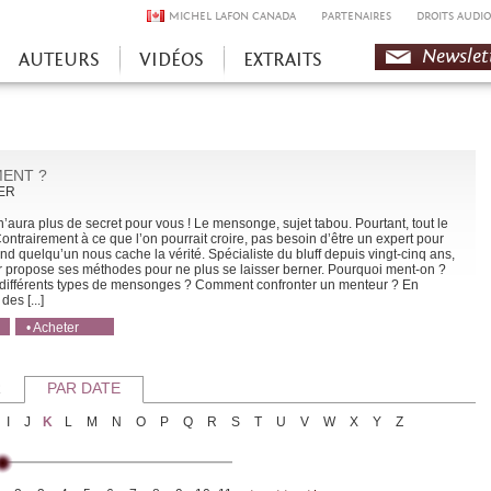
MICHEL LAFON CANADA
PARTENAIRES
DROITS AUDIO
Newslet
AUTEURS
VIDÉOS
EXTRAITS
MENT ?
KER
aura plus de secret pour vous ! Le mensonge, sujet tabou. Pourtant, tout le
ntrairement à ce que l’on pourrait croire, pas besoin d’être un expert pour
d quelqu’un nous cache la vérité. Spécialiste du bluff depuis vingt-cinq ans,
r propose ses méthodes pour ne plus se laisser berner. Pourquoi ment-on ?
 différents types de mensonges ? Comment confronter un menteur ? En
es [...]
• Acheter
• Acheter
R
PAR DATE
I
J
K
L
M
N
O
P
Q
R
S
T
U
V
W
X
Y
Z