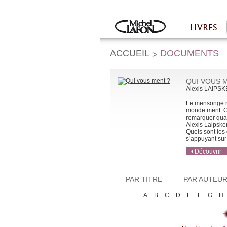
Twitter
Facebook
LIVRES
Accueil
ACCUEIL
DOCUMENTS
>
QUI VOUS 
Alexis LAIPS
Le mensonge n’
monde ment. Co
remarquer quan
Alexis Laipske
Quels sont les
s’appuyant sur d
• Découvrir
• Acheter
• Acheter
PAR TITRE
PAR AUTEU
A
B
C
D
E
F
G
H