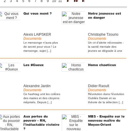
2
3
4
5
6
7
8
9
10
11
12
13
14
15
16
17
18
19
20
21
22
>
>>
>|
Qui vous ment ?
Notre jeunesse est
en danger
Alexis LAIPSKER
Christophe Tzourio
Documents
Documents
Le mensonge n’aura plus
Un cri d’alerte nécessaire :
de secret pour vous ! Le
la santé mentale des
mensonge, sujet [...]
jeunes se dégrade à une
[...]
Les #Gueux
Homo chaoticus
Alexandre Jardin
Didier Raoult
Documents
Documents
Ce hashtag unit les colères
Révolution dans l'évolution
des maires et des citoyens
Oubliés Darwin et sa
méprisés. Depuis [...]
théorie de la sélection [...]
Aux portes du
MBS - Enquête sur le
pouvoir - RN,
nouveau maître du
l'inéluctable victoire
Moyen-Orient
?