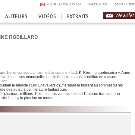
MICHEL LAFON CANADA
PARTENAIRES
DROITS AUDIO
Newslet
AUTEURS
VIDÉOS
EXTRAITS
NE ROBILLARD
ourd'hui encensée par les médias comme « la J. K. Rowling québécoise », Anne
illard allait, ses manuscrits sous le bras, de maison d'édition en maison
ition...
soudain le miracle !
Les Chevaliers d'Émeraude
la hissent au sommet du hit-
ade des auteurs de littérature fantastique.
ès plusieurs millions d'exemplaires vendus, elle est l'auteure francophone
eroic fantasy la plus lue au monde.