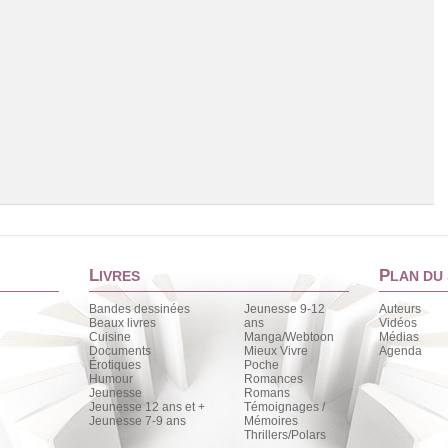
L
P
IVRES
LAN DU 
Bandes dessinées
Jeunesse 9-12
Auteurs
Beaux livres
ans
Vidéos
Cuisine
Manga/Webtoon
Médias
Chargement de la liste
Documents
Mieux Vivre
Agenda
Érotiques
Poche
Humour
Romances
Jeunesse
Romans
Jeunesse 12 ans et +
Témoignages /
Jeunesse 7-9 ans
Mémoires
Thrillers/Polars