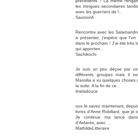
précédents ? La même rengain
les intrigues secondaires tandi
avec les guerriers de l...
Saumonh
Rencontre avec les Salamandres
à présenter, j'espère que l'on
dans le prochain ! J'ai été très
qui apporten...
Sachikochi
Je suis un peu déçue par ce 
différents groupes mais il 
Massilia a vu quelques choses d
la suite. A la fin de ce...
lineladouce
ous le savez maintenant, depui
livres d'Anne Robillard, que je s
Je continue ma lancé dans
d'Antarès, avec ...
MathildeLitteraire