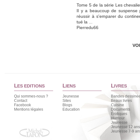
Tome 5 de la série Les chevalier
Il y a beaucoup de suspense p
réussir à s'emparer du continen
tué la ...
Pierredu66
VO
L
L
L
ES EDITIONS
IENS
IVRES
Qui sommes-nous ?
Jeunesse
Bandes dessiné
Contact
Sites
Beaux livres
Facebook
Blogs
Cuisine
Mentions légales
Education
Documents
Érotiques
Humour
Jeunesse
Jeunesse 12 ans 
Jeunesse 7-9 an