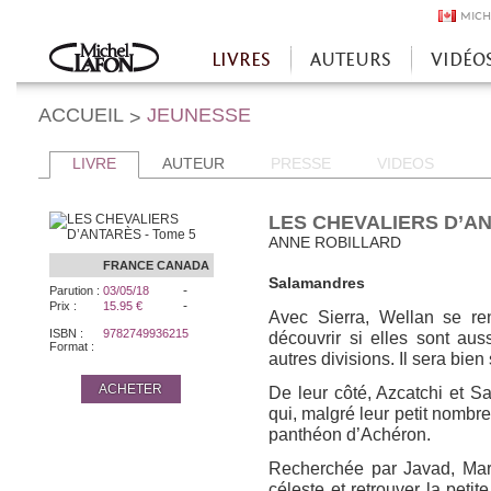
MICH
LIVRES
AUTEURS
VIDÉO
Accueil
ACCUEIL
JEUNESSE
>
LIVRE
AUTEUR
PRESSE
VIDEOS
LES CHEVALIERS D’AN
ANNE ROBILLARD
FRANCE
CANADA
Salamandres
-
Parution :
03/05/18
-
Prix :
15.95 €
Avec Sierra, Wellan se r
ISBN :
9782749936215
découvrir si elles sont aus
Format :
autres divisions. Il sera bie
ACHETER
De leur côté, Azcatchi et 
qui, malgré leur petit nombre
panthéon d’Achéron.
Recherchée par Javad, Mari
céleste et retrouver la petit