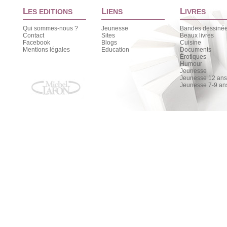
L
L
L
ES EDITIONS
IENS
IVRES
Qui sommes-nous ?
Jeunesse
Bandes dessiné
Contact
Sites
Beaux livres
Facebook
Blogs
Cuisine
Mentions légales
Education
Documents
Érotiques
Humour
Jeunesse
Jeunesse 12 ans 
Jeunesse 7-9 an