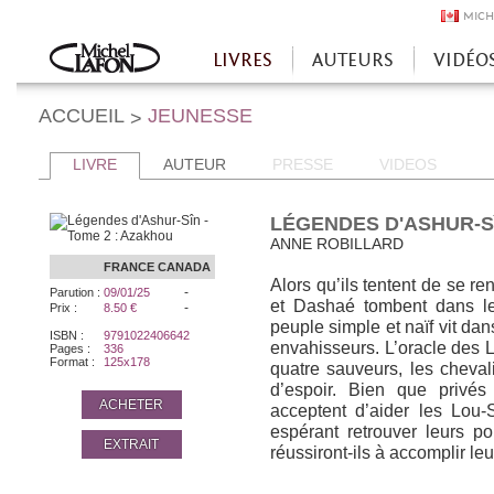
MICH
LIVRES
AUTEURS
VIDÉO
Accueil
ACCUEIL
JEUNESSE
>
LIVRE
AUTEUR
PRESSE
VIDEOS
LÉGENDES D'ASHUR-SÎ
ANNE ROBILLARD
FRANCE
CANADA
Alors qu’ils tentent de se re
-
Parution :
09/01/25
et Dashaé tombent dans l
-
Prix :
8.50 €
peuple simple et naïf vit dan
ISBN :
9791022406642
envahisseurs. L’oracle des Lo
Pages :
336
Format :
125x178
quatre sauveurs, les cheval
d’espoir. Bien que privé
ACHETER
acceptent d’aider les Lou-
espérant retrouver leurs 
EXTRAIT
réussiront-ils à accomplir le