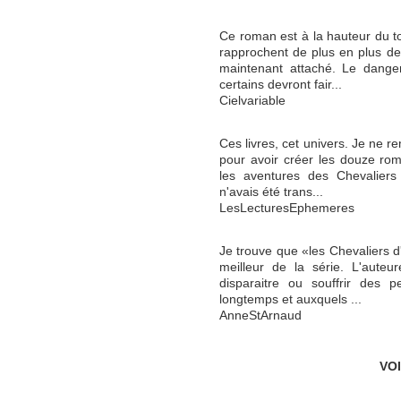
Ce roman est à la hauteur du 
rapprochent de plus en plus d
maintenant attaché. Le danger
certains devront fair...
Cielvariable
Ces livres, cet univers. Je ne r
pour avoir créer les douze ro
les aventures des Chevaliers
n'avais été trans...
LesLecturesEphemeres
Je trouve que «les Chevaliers 
meilleur de la série. L'aute
disparaitre ou souffrir des 
longtemps et auxquels ...
AnneStArnaud
VO