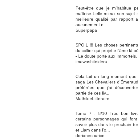
Peut-être que je m'habitue peu
maîtrise-t-elle mieux son sujet 
meilleure qualité par rapport 
aucunement c...
Superpapa
SPOIL !!! Les choses pertinente
du collier qui projette l'âme là o
- Le doute porté aux Immortels. L
imawashiteideru
Cela fait un long moment que j
saga Les Chevaliers d'Émeraude
préférées que j'ai découverte
partie de ces liv...
MathildeLitteraire
Tome 7 : 8/10 Très bon livre
certains personnages qui font 
savoir plus dans le prochain to
et Liam dans l'o...
dorianesourice