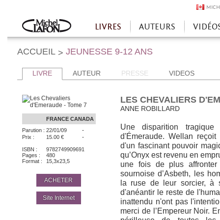
MICH
LIVRES
AUTEURS
VIDÉO
Accueil
ACCUEIL
JEUNESSE 9-12 ANS
>
LIVRE
AUTEUR
PRESSE
VIDEOS
LES CHEVALIERS D'EM
ANNE ROBILLARD
FRANCE
CANADA
Une disparition tragiqu
-
Parution :
22/01/09
d'Émeraude. Wellan reçoit 
-
Prix :
15.00 €
d'un fascinant pouvoir mag
ISBN :
9782749909691
qu’Onyx est revenu en emprun
Pages :
480
Format :
15,3x23,5
une fois de plus affronte
sournoise d’Asbeth, les ho
ACHETER
la ruse de leur sorcier, à
d'anéantir le reste de l'huma
Site Internet
inattendu n'ont pas l'intenti
merci de l’Empereur Noir. En