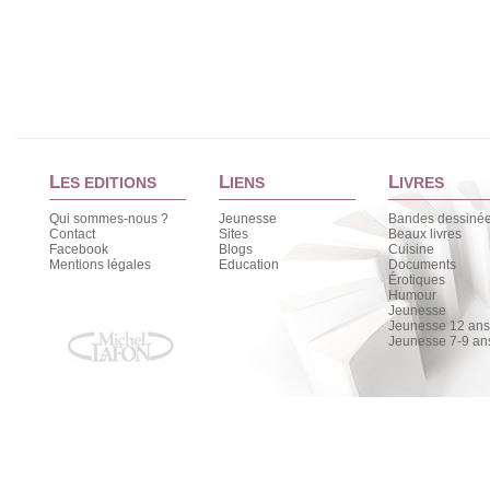
L
L
L
ES EDITIONS
IENS
IVRES
Qui sommes-nous ?
Jeunesse
Bandes dessiné
Contact
Sites
Beaux livres
Facebook
Blogs
Cuisine
Mentions légales
Education
Documents
Érotiques
Humour
Jeunesse
Jeunesse 12 ans 
Jeunesse 7-9 an