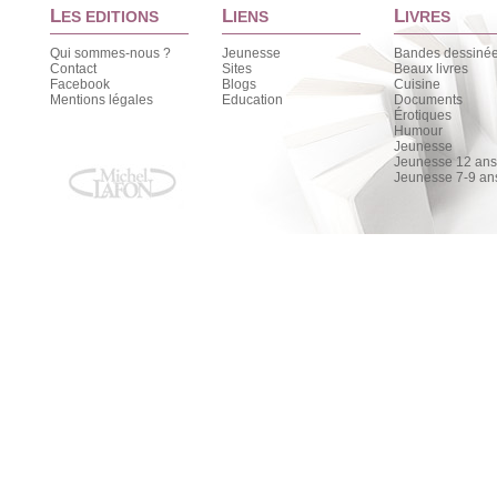
L
L
L
ES EDITIONS
IENS
IVRES
Qui sommes-nous ?
Jeunesse
Bandes dessiné
Contact
Sites
Beaux livres
Facebook
Blogs
Cuisine
Mentions légales
Education
Documents
Érotiques
Humour
Jeunesse
Jeunesse 12 ans 
Jeunesse 7-9 an