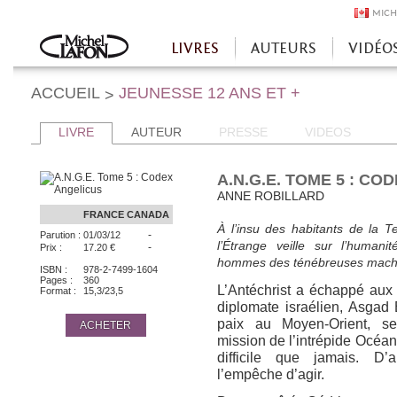
MICH
LIVRES
AUTEURS
VIDÉO
Accueil
ACCUEIL
JEUNESSE 12 ANS ET +
>
LIVRE
AUTEUR
PRESSE
VIDEOS
A.N.G.E. TOME 5 : CO
ANNE ROBILLARD
FRANCE
CANADA
À l’insu des habitants de la T
-
Parution :
01/03/12
l’Étrange veille sur l’humani
-
Prix :
17.20 €
hommes des ténébreuses machin
ISBN :
978-2-7499-1604
Pages :
360
L’Antéchrist a échappé aux
Format :
15,3/23,5
diplomate israélien, Asgad 
paix au Moyen-Orient, se
ACHETER
mission de l’intrépide Océan
difficile que jamais. D’
l’empêche d’agir.