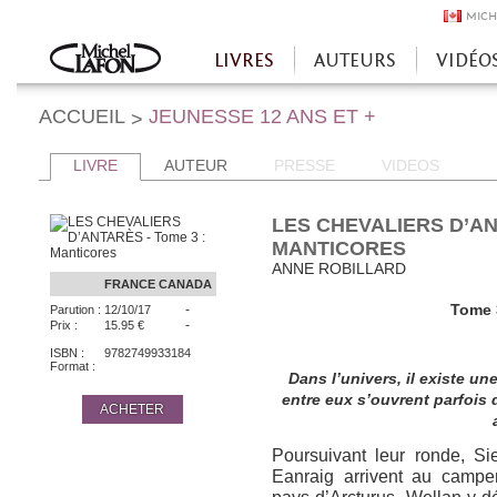
MICH
LIVRES
AUTEURS
VIDÉO
Accueil
ACCUEIL
JEUNESSE 12 ANS ET +
>
LIVRE
AUTEUR
PRESSE
VIDEOS
LES CHEVALIERS D’AN
MANTICORES
ANNE ROBILLARD
FRANCE
CANADA
-
Tome 3
Parution :
12/10/17
-
Prix :
15.95 €
ISBN :
9782749933184
Format :
Dans l’univers
, il existe u
entre eux s’ouvrent parfois 
ACHETER
Poursuivant leur ronde, Si
Eanraig arrivent au camp