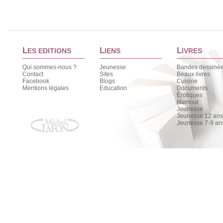
L
L
L
ES EDITIONS
IENS
IVRES
Qui sommes-nous ?
Jeunesse
Bandes dessiné
Contact
Sites
Beaux livres
Facebook
Blogs
Cuisine
Mentions légales
Education
Documents
Érotiques
Humour
Jeunesse
Jeunesse 12 ans 
Jeunesse 7-9 an