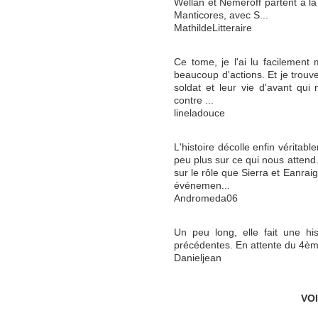
Wellan et Nemeroff partent à 
Manticores, avec S...
MathildeLitteraire
Ce tome, je l'ai lu facilement 
beaucoup d'actions. Et je trouve
soldat et leur vie d'avant qui 
contre ...
lineladouce
L'histoire décolle enfin véritab
peu plus sur ce qui nous atten
sur le rôle que Sierra et Eanrai
événemen...
Andromeda06
Un peu long, elle fait une his
précédentes. En attente du 4èm
Danieljean
VO