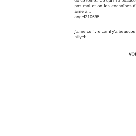
de ce tome.. Ce qui m'a beaucoup 
pas mal et on les enchaînes d'
aimé a...
angel210695
j'aime ce livre car il y'a beaucou
hiliyeh
VO