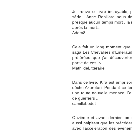
Je trouve ce livre incroyable, 
série , Anne Robillard nous ti
presque aucun temps mort , la 
après la mort...
Adam8
Cela fait un long moment que j
saga Les Chevaliers d'Émeraude
préférées que j'ai découverte
partie de ces liv...
MathildeLitteraire
Dans ce livre, Kira est empriso
déchu Akuretari. Pendant ce tem
une toute nouvelle menace; l'
de guerriers ...
camillebodet
Onzième et avant dernier tome
aussi palpitant que les précéde
avec l'accélération des évènem