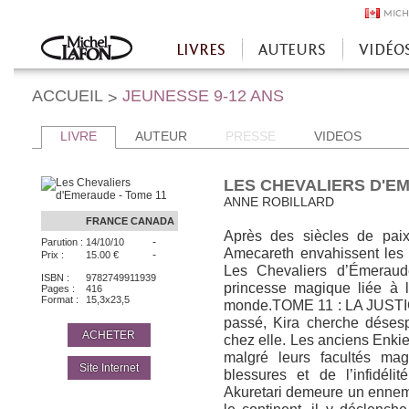
MICH
LIVRES
AUTEURS
VIDÉO
Accueil
ACCUEIL
JEUNESSE 9-12 ANS
>
LIVRE
AUTEUR
PRESSE
VIDEOS
LES CHEVALIERS D'EM
ANNE ROBILLARD
FRANCE
CANADA
Après des siècles de pai
-
Parution :
14/10/10
Amecareth envahissent les 
-
Prix :
15.00 €
Les Chevaliers d’Émeraude
ISBN :
9782749911939
princesse magique liée à l
Pages :
416
Format :
15,3x23,5
monde.TOME 11 : LA JUST
passé, Kira cherche désesp
ACHETER
chez elle. Les anciens Enkie
malgré leurs facultés ma
Site Internet
blessures et de l’infidéli
Akuretari demeure un ennemi