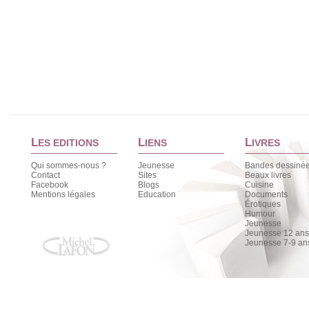
L
L
L
ES EDITIONS
IENS
IVRES
Qui sommes-nous ?
Jeunesse
Bandes dessiné
Contact
Sites
Beaux livres
Facebook
Blogs
Cuisine
Mentions légales
Education
Documents
Érotiques
Humour
Jeunesse
Jeunesse 12 ans 
Jeunesse 7-9 an