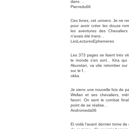
dans ...
Pierredu66
Ces livres, cet univers. Je ne r
pour avoir créer les douze ro
les aventures des Chevaliers
n'avais été trans...
LesLecturesEphemeres
Les 373 pages se lisent très vi
le monde s'en sort... Kira qui
Akuretari, va vite retomber sur
sur le f...
okka
Je viens une nouvelle fois de 
Wellan et ses chevaliers, m
favori. On sent le combat final
point de se réalise...
Andromeda06
Et voilà l'avant dernier tome de