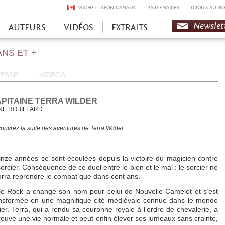
MICHEL LAFON CANADA
PARTENAIRES
DROITS AUDIO
Newslet
AUTEURS
VIDÉOS
EXTRAITS
ANS ET +
ESSE
VIDEOS
PITAINE TERRA WILDER
NE ROBILLARD
ouvrez la suite des aventures de Terra Wilder
nze années se sont écoulées depuis la victoire du magicien contre
sorcier. Conséquence de ce duel entre le bien et le mal : le sorcier ne
rra reprendre le combat que dans cent ans.
tle Rock a changé son nom pour celui de Nouvelle-Camelot et s’est
nsformée en une magnifique cité médiévale connue dans le monde
ier. Terra, qui a rendu sa couronne royale à l’ordre de chevalerie, a
rouvé une vie normale et peut enfin élever ses jumeaux sans crainte,