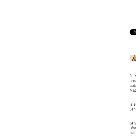
Je 
ans
aute
Mat
je s
Jen
Si 
j'é
n'ai