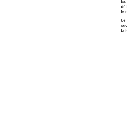
les
dét
le 
Le 
suc
la 