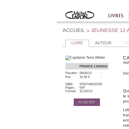
Twitter
Facebook
LIVRES
Accueil
ACCUEIL
JEUNESSE 12 
>
LIVRE
AUTEUR
PR
CA
AN
FRANCE
CANADA
-
Parution :
06/06/13
Déc
-
Prix :
15.95 €
ISBN :
9782749919706
Pages :
544
Qui
Format :
15,3/23,5
le 
pou
ACHETER
Lit
tra
ent
ret