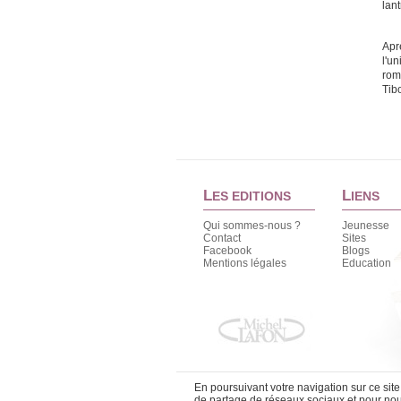
lan
Apr
l'u
rom
Tib
L
L
ES EDITIONS
IENS
Qui sommes-nous ?
Jeunesse
Contact
Sites
Facebook
Blogs
Mentions légales
Education
En poursuivant votre navigation sur ce sit
de partage de réseaux sociaux et pour nous