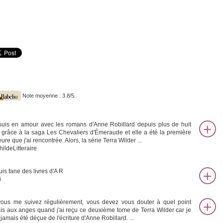
Note moyenne : 3.8/5.
suis en amour avec les romans d'Anne Robillard depuis plus de huit
 grâce à la saga Les Chevaliers d'Émeraude et elle a été la première
ure que j'ai rencontrée. Alors, la série Terra Wilder ...
hildeLitteraire
uis fane des livres d'A R
i
vous me suivez régulièrement, vous devez vous douter à quel point
tais aux anges quand j'ai reçu ce deuxième tome de Terra Wilder car je
 jamais été déçue de l'écriture d'Anne Robillard. ...