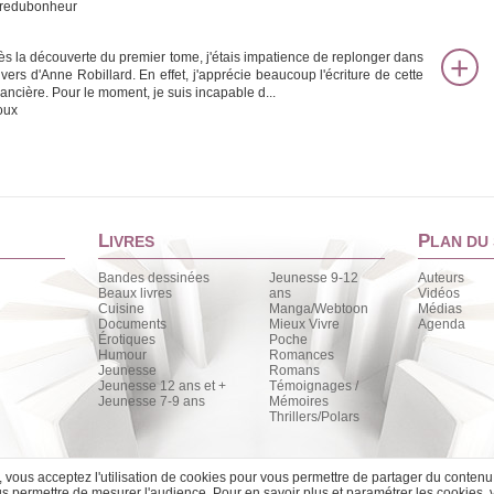
tredubonheur
ès la découverte du premier tome, j'étais impatience de replonger dans
nivers d'Anne Robillard. En effet, j'apprécie beaucoup l'écriture de cette
ancière. Pour le moment, je suis incapable d...
oux
L
P
IVRES
LAN DU 
Bandes dessinées
Jeunesse 9-12
Auteurs
Beaux livres
ans
Vidéos
Cuisine
Manga/Webtoon
Médias
Documents
Mieux Vivre
Agenda
Érotiques
Poche
Humour
Romances
Jeunesse
Romans
Jeunesse 12 ans et +
Témoignages /
Jeunesse 7-9 ans
Mémoires
Thrillers/Polars
e, vous acceptez l'utilisation de cookies pour vous permettre de partager du contenu
 permettre de mesurer l'audience. Pour en savoir plus et paramétrer les cookies, 