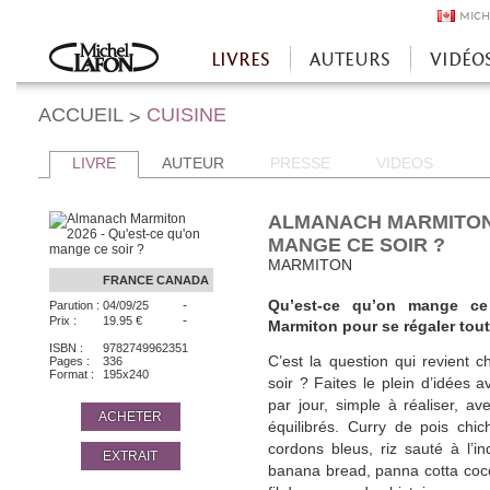
MICH
LIVRES
AUTEURS
VIDÉO
Accueil
ACCUEIL
CUISINE
>
LIVRE
AUTEUR
PRESSE
VIDEOS
ALMANACH MARMITON 
MANGE CE SOIR ?
MARMITON
FRANCE
CANADA
-
Qu’est-ce qu’on mange ce
Parution :
04/09/25
-
Prix :
19.95 €
Marmiton pour se régaler tout
ISBN :
9782749962351
C’est la question qui revient 
Pages :
336
Format :
195x240
soir ? Faites le plein d’idées
par jour, simple à réaliser, a
ACHETER
équilibrés. Curry de pois chich
cordons bleus, riz sauté à l’in
EXTRAIT
banana bread, panna cotta coc