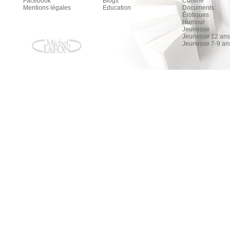
Facebook
Blogs
Cuisine
Mentions légales
Education
Documents
Érotiques
Humour
Jeunesse
Jeunesse 12 ans 
Jeunesse 7-9 an