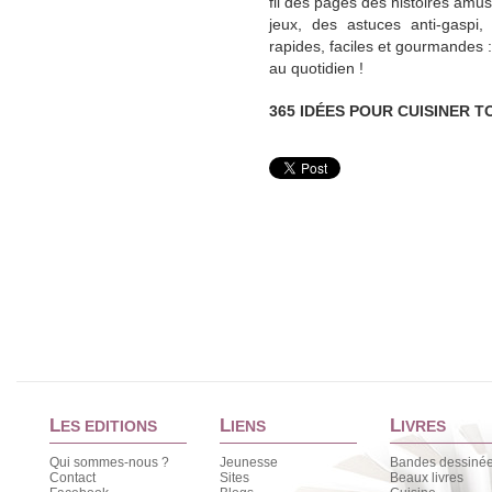
fil des pages des histoires amus
jeux, des astuces anti-gaspi
rapides, faciles et gourmandes :
au quotidien !
​365 IDÉES POUR CUISINER 
L
L
L
ES EDITIONS
IENS
IVRES
Qui sommes-nous ?
Jeunesse
Bandes dessiné
Contact
Sites
Beaux livres