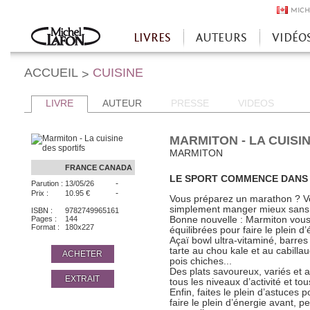
MICH
LIVRES
AUTEURS
VIDÉO
Accueil
ACCUEIL
CUISINE
>
LIVRE
AUTEUR
PRESSE
VIDEOS
MARMITON - LA CUISI
MARMITON
FRANCE
CANADA
LE SPORT COMMENCE DANS L
-
Parution :
13/05/26
-
Prix :
10.95 €
Vous préparez un marathon ? Vo
simplement manger mieux sans r
ISBN :
9782749965161
Pages :
144
Bonne nouvelle : Marmiton vou
Format :
180x227
équilibrées pour faire le plein d
Açaï bowl ultra-vitaminé, barre
tarte au chou kale et au cabillau
ACHETER
pois chiches...
Des plats savoureux, variés et
EXTRAIT
tous les niveaux d’activité et to
Enfin, faites le plein d’astuces
faire le plein d’énergie avant, pe