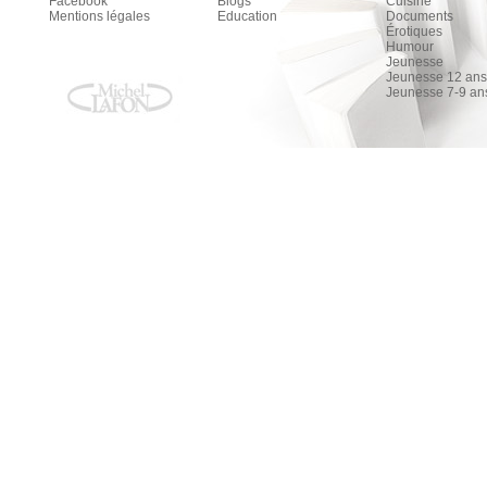
Facebook
Blogs
Cuisine
Mentions légales
Education
Documents
Érotiques
Humour
Jeunesse
Jeunesse 12 ans 
Jeunesse 7-9 an