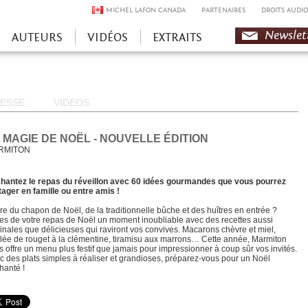
MICHEL LAFON CANADA
PARTENAIRES
DROITS AUDIO
Newslet
AUTEURS
VIDÉOS
EXTRAITS
ESSE
VIDEOS
 MAGIE DE NOËL - NOUVELLE ÉDITION
RMITON
hantez le repas du réveillon avec 60 idées gourmandes que vous pourrez
tager en famille ou entre amis !
re du chapon de Noël, de la traditionnelle bûche et des huîtres en entrée ?
tes de votre repas de Noël un moment inoubliable avec des recettes aussi
ginales que délicieuses qui raviront vos convives. Macarons chèvre et miel,
lée de rouget à la clémentine, tiramisu aux marrons… Cette année, Marmiton
s offre un menu plus festif que jamais pour impressionner à coup sûr vos invités.
c des plats simples à réaliser et grandioses, préparez-vous pour un Noël
hanté !