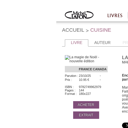
Twitter
Facebook
LIVRES
Accueil
ACCUEIL
CUISINE
>
LIVRE
AUTEUR
PR
LA
MA
FRANCE
CANADA
Enc
-
Parution :
23/10/25
par
-
Prix :
10.95 €
ISBN :
9782749962979
Mar
Pages :
144
Fai
Format :
180x227
ori
poê
vou
ACHETER
Ave
enc
EXTRAIT