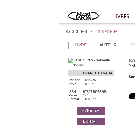
Twitter
Facebook
LIVRES
Accueil
ACCUEIL
CUISINE
>
LIVRE
AUTEUR
PR
SA
MA
FRANCE
CANADA
San
-
Parution :
16/10/25
-
Prix :
10.95 €
ISBN :
9782749963266
Pages :
144
Format :
180x227
ACHETER
EXTRAIT