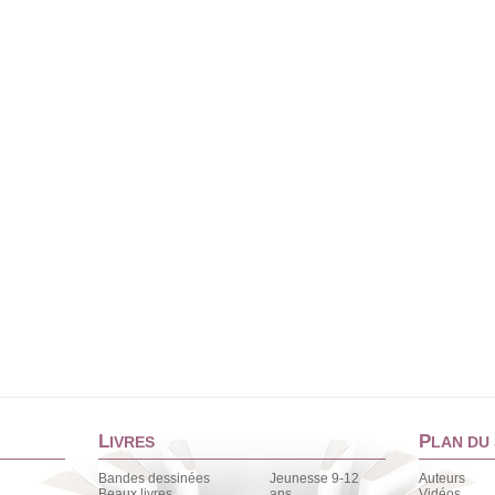
L
P
IVRES
LAN DU 
Bandes dessinées
Jeunesse 9-12
Auteurs
Beaux livres
ans
Vidéos