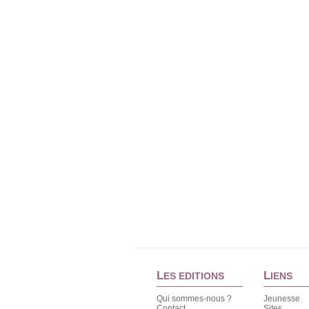
L
L
ES EDITIONS
IENS
Qui sommes-nous ?
Jeunesse
Contact
Sites