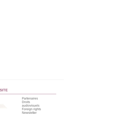
tous ses états : 60
CROÛTE : ON ADORE !
recettes délicieuses [...]
Quoi de plus savoureux
qu’une [...]
Quelle quiche ! -
Sans gluten -
nouvelle édition
nouvelle édition
MARMITON
MARMITON
60 idées pour ne pas être
Sans gluten, mais avec
une quiche en cuisine ! On
plaisir !
en fait tout un [...]
SITE
Partenaires
Droits
audiovisuels
Foreign rights
Newsletter