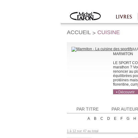
Twitter
Facebook
LIVRES
Accueil
ACCUEIL
CUISINE
>
MA
MARMITON
LE SPORT COM
marathon ? Vo
renoncer au pl
équilibrées pou
protéines maiso
florentine, curr
• Découvrir
• Acheter
• Acheter
PAR TITRE
PAR AUTEU
A
B
C
D
E
F
G
H
1 à 12 sur 47 au total