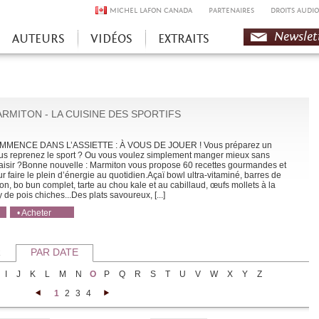
MICHEL LAFON CANADA
PARTENAIRES
DROITS AUDIO
Newslet
AUTEURS
VIDÉOS
EXTRAITS
RMITON - LA CUISINE DES SPORTIFS
MENCE DANS L’ASSIETTE : À VOUS DE JOUER ! Vous préparez un
us reprenez le sport ? Ou vous voulez simplement manger mieux sans
aisir ?Bonne nouvelle : Marmiton vous propose 60 recettes gourmandes et
r faire le plein d’énergie au quotidien.Açaï bowl ultra-vitaminé, barres de
n, bo bun complet, tarte au chou kale et au cabillaud, œufs mollets à la
y de pois chiches...Des plats savoureux, [...]
• Acheter
• Acheter
R
PAR DATE
I
J
K
L
M
N
O
P
Q
R
S
T
U
V
W
X
Y
Z
1
2
3
4
<
>