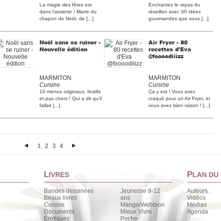
La magie des fêtes est
Enchantez le repas du
dans l'assiette ! Marre du
réveillon avec 60 idées
chapon de Noël, de [...]
gourmandes que vous [...]
Noël sans se ruiner -
Air Fryer - 80
Nouvelle édition
recettes d'Eva
@foooodiiizz
MARMITON
MARMITON
Cuisine
Cuisine
10 menus originaux, festifs
Ça y est ! Vous avez
et pas chers ! Qui a dit qu’il
craqué pour un Air Fryer, et
fallait [...]
vous avez bien raison ! [...]
1
2
3
4
<
>
L
P
IVRES
LAN DU 
Bandes dessinées
Jeunesse 9-12
Auteurs
Beaux livres
ans
Vidéos
Cuisine
Manga/Webtoon
Médias
Documents
Mieux Vivre
Agenda
Érotiques
Poche