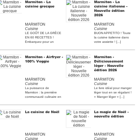
Marmiton - La
Marmiton - La
cuisine grecque
cuisine italienne -
Nouvelle édition
2026
MARMITON
MARMITON
Cuisine
Cuisine
LE GOÛT DE LA GRÈCE
BUON APPETITO ! Toute
EN 60 RECETTES !
la cuisine italienne dans
Embarquez pour un
votre assiette ! [...]
voyage au [...]
Marmiton - Airfryer -
Marmiton -
100% Veggie
Délicieusement
léger - Nouvelle
édition 2026
MARMITON
MARMITON
Cuisine
Cuisine
La puissance de
Le livre idéal pour manger
Marmiton : la première
léger tout en se régalant !
communauté culinaire en
« Manger léger » [...]
France [...]
La cuisine de Noël
La magie de Noël -
nouvelle édition
MARMITON
MARMITON
Cuisine
Cuisine