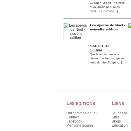
Cuisiner "veggie" ne vous
aura jamais paru aussi
facile ! Que vous [...]
Les apéros de Noël -
nouvelle édition
MARMITON
Cuisine
Quelle est la première
chose que l’on mange les
jours de fête ?L’apéro, [...]
L
L
ES EDITIONS
IENS
Qui sommes-nous ?
Jeunesse
Contact
Sites
Facebook
Blogs
Mentions légales
Education