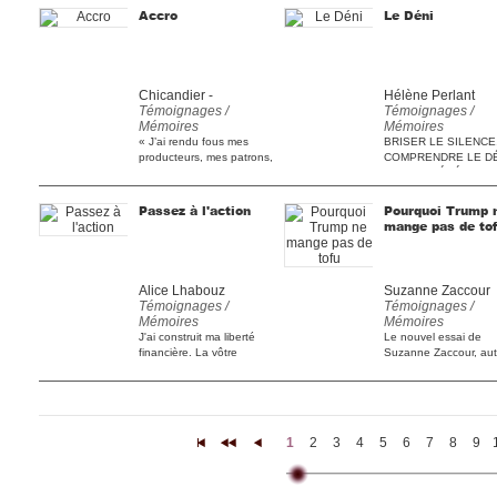
Accro
Le Déni
Chicandier -
Hélène Perlant
Témoignages /
Témoignages /
Mémoires
Mémoires
« J’ai rendu fous mes
BRISER LE SILENCE
producteurs, mes patrons,
COMPRENDRE LE DÉ
tous ceux qui ont investi
LE LIVRE-ÉVÉNEME
[...]
D’HÉLÈNE [...]
Passez à l'action
Pourquoi Trump 
mange pas de to
Alice Lhabouz
Suzanne Zaccour
Témoignages /
Témoignages /
Mémoires
Mémoires
J'ai construit ma liberté
Le nouvel essai de
financière. La vôtre
Suzanne Zaccour, aut
commence ici. Une maison
de La Fabrique du viol,
[...]
1
2
3
4
5
6
7
8
9
|<
<<
<