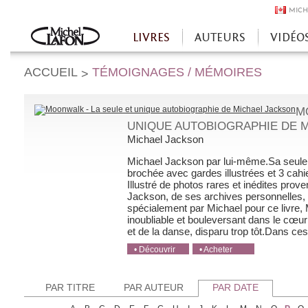
MICH
LIVRES
AUTEURS
VIDÉO
Accueil
ACCUEIL
TÉMOIGNAGES / MÉMOIRES
>
M
UNIQUE AUTOBIOGRAPHIE DE 
Michael Jackson
Michael Jackson par lui-même.Sa seule e
brochée avec gardes illustrées et 3 cah
Illustré de photos rares et inédites prov
Jackson, de ses archives personnelles, 
spécialement par Michael pour ce liv
inoubliable et bouleversant dans le cœur
et de la danse, disparu trop tôt.Dans ces
• Découvrir
• Acheter
• Acheter
• Acheter
• Acheter
PAR TITRE
PAR AUTEUR
PAR DATE