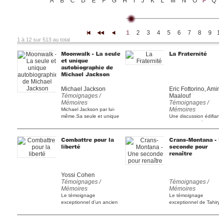
A
B
C
D
E
F
G
H
I
J
K
L
M
N
O
P
Q
1
2
3
4
5
6
7
8
9
|<
<<
<
1 à 12 sur 513 au total
Moonwalk - La seule
La Fraternité
et unique
autobiographie de
Michael Jackson
Michael Jackson
Eric Fottorino, Ami
Témoignages /
Maalouf
Mémoires
Témoignages /
Mémoires
Michael Jackson par lui-
même.Sa seule et unique
Une discussion édifia
autobiographie.Edition [...]
autour d’un thème
universel et actuel, « la
Combattre pour la
Crans-Montana -
liberté
seconde pour
renaître
Yossi Cohen
Témoignages /
Témoignages /
Mémoires
Mémoires
Le témoignage
Le témoignage
exceptionnel d’un ancien
exceptionnel de Tahir
directeur du Mossad : un
Dos Santos : il racont
accès [...]
comment [...]