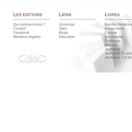
L
L
L
ES EDITIONS
IENS
IVRES
Qui sommes-nous ?
Jeunesse
Bandes dessiné
Contact
Sites
Beaux livres
Facebook
Blogs
Cuisine
Mentions légales
Education
Documents
Érotiques
Humour
Jeunesse
Jeunesse 12 ans 
Jeunesse 7-9 an